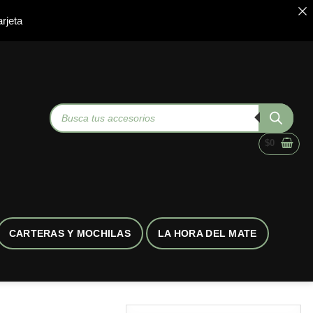
rjeta
Búsqueda
de
productos
$
0
CARTERAS Y MOCHILAS
LA HORA DEL MATE