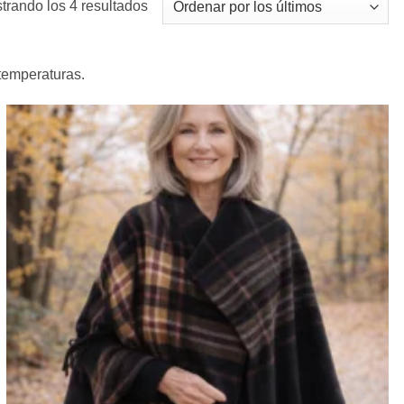
Ordenado
trando los 4 resultados
por
los
últimos
 temperaturas.