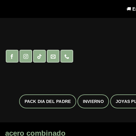
🚚
E
Saltar
al
contenido
PACK DIA DEL PADRE
INVIERNO
JOYAS P
acero combinado