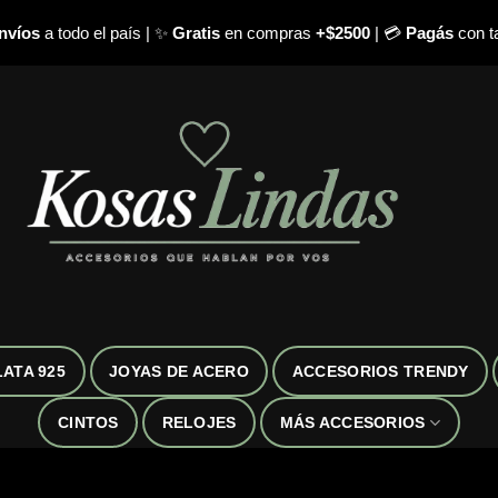
nvíos
a todo el país | ✨
Gratis
en compras
+$2500
| 💳
Pagás
con ta
LATA 925
JOYAS DE ACERO
ACCESORIOS TRENDY
CINTOS
RELOJES
MÁS ACCESORIOS