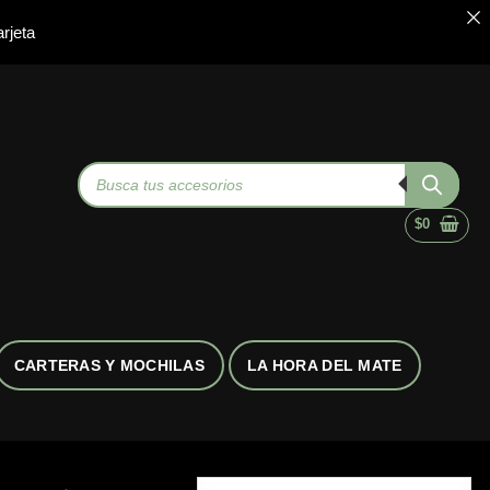
rjeta
Búsqueda
de
productos
$
0
CARTERAS Y MOCHILAS
LA HORA DEL MATE