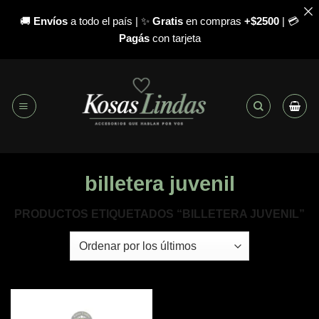
🚚
Envíos
a todo el país | ✨
Gratis
en compras
+$2500
| 💳
Pagás
con tarjeta
Saltar
al
contenido
billetera juvenil
PRODUCTOS ETIQUETADOS “BILLETERA JUVENIL”