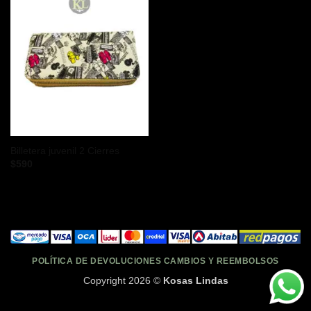
Billetera juvenil 2 Cierres
$
590
POLÍTICA DE DEVOLUCIONES CAMBIOS Y REEMBOLSOS
Copyright 2026 ©
Kosas Lindas