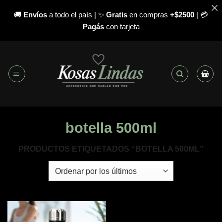
🚚
Envíos
a todo el país | ✨
Gratis
en compras
+$2500
| 💳
Pagás
con tarjeta
Saltar
al
contenido
botella 500ml
PRODUCTOS ETIQUETADOS “BOTELLA 500ML”