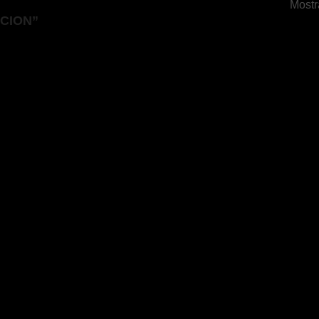
Mostr
CION”