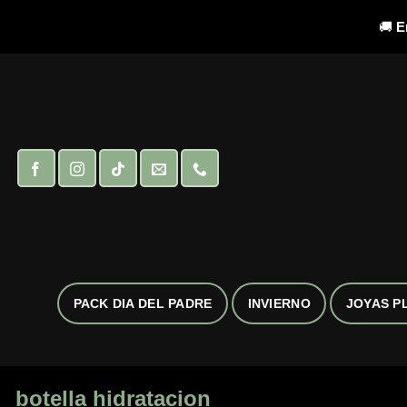
🚚
E
Saltar
al
contenido
PACK DIA DEL PADRE
INVIERNO
JOYAS P
botella hidratacion