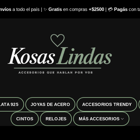
nvíos
a todo el país | ✨
Gratis
en compras
+$2500
| 💳
Pagás
con ta
LATA 925
JOYAS DE ACERO
ACCESORIOS TRENDY
CINTOS
RELOJES
MÁS ACCESORIOS