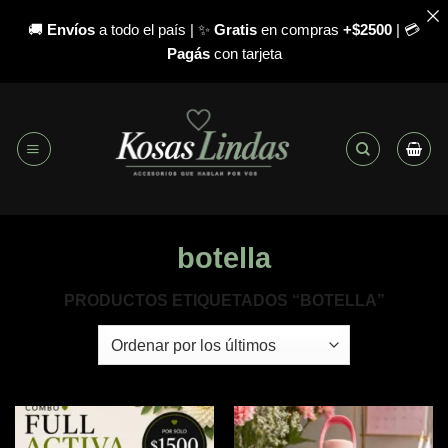
🚚
Envíos
a todo el país | ✨
Gratis
en compras
+$2500
| 💳
Pagás
con tarjeta
Saltar
al
contenido
botella
PRODUCTOS ETIQUETADOS “BOTELLA”