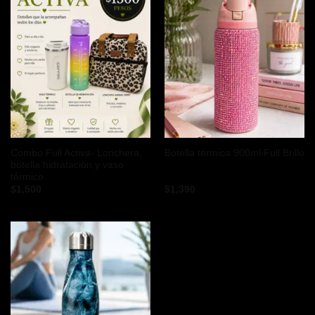
Combo Full Activa- Lonchera,
Botella térmica 900ml Full Brillo
botella hidratación y vaso
térmico
$
1,500
$
1,390