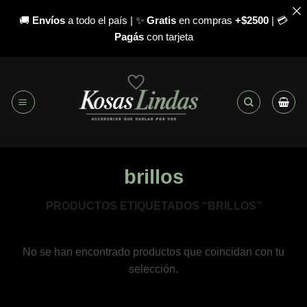
🚚
Envíos
a todo el país | ✨
Gratis
en compras
+$2500
| 💳
Pagás
con tarjeta
Saltar
al
contenido
brillos
PRODUCTOS ETIQUETADOS “BRILLOS”
No se han encontrado productos que coincidan con tu
selección.