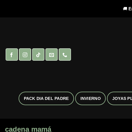
🚚
E
Saltar
al
contenido
PACK DIA DEL PADRE
INVIERNO
JOYAS P
cadena mamá