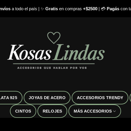
nvíos
a todo el país | ✨
Gratis
en compras
+$2500
| 💳
Pagás
con ta
LATA 925
JOYAS DE ACERO
ACCESORIOS TRENDY
CINTOS
RELOJES
MÁS ACCESORIOS