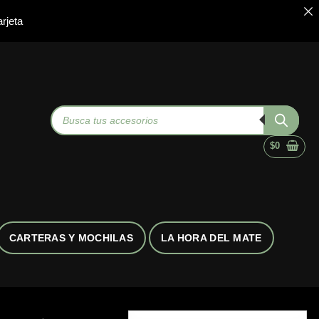
rjeta
Búsqueda
de
productos
$
0
CARTERAS Y MOCHILAS
LA HORA DEL MATE