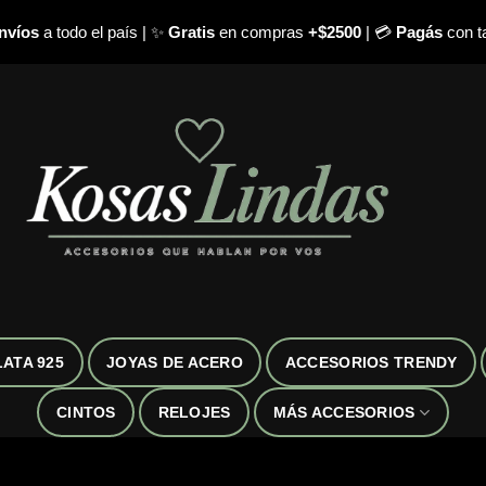
nvíos
a todo el país | ✨
Gratis
en compras
+$2500
| 💳
Pagás
con ta
LATA 925
JOYAS DE ACERO
ACCESORIOS TRENDY
CINTOS
RELOJES
MÁS ACCESORIOS