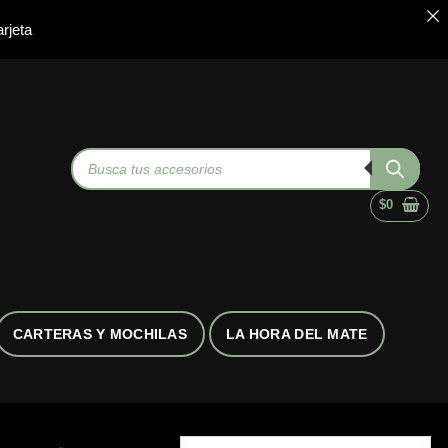
rjeta
Búsqueda
de
productos
$
0
CARTERAS Y MOCHILAS
LA HORA DEL MATE