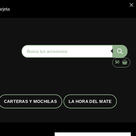
rjeta
Búsqueda
de
productos
$
0
CARTERAS Y MOCHILAS
LA HORA DEL MATE