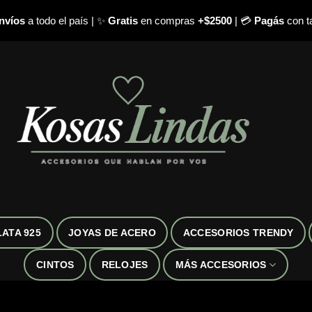
nvíos
a todo el país | ✨
Gratis
en compras
+$2500
| 💳
Pagás
con ta
LATA 925
JOYAS DE ACERO
ACCESORIOS TRENDY
CINTOS
RELOJES
MÁS ACCESORIOS