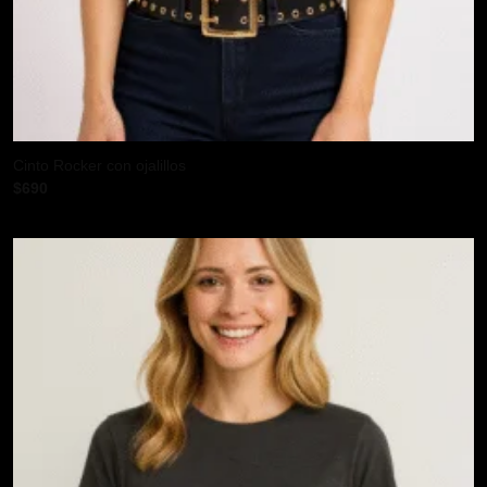
Cinto Rocker con ojalillos
$
690