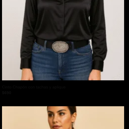
Cinto Chapón con tachas y aplique
$
690