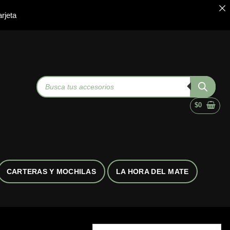
rjeta
Búsqueda
de
productos
$
0
CARTERAS Y MOCHILAS
LA HORA DEL MATE