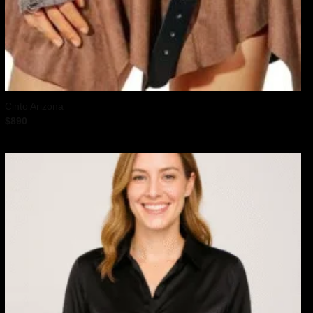
Cinto Arizona
$
890