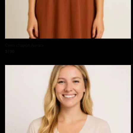
Cinto chapón Aurora
$
790