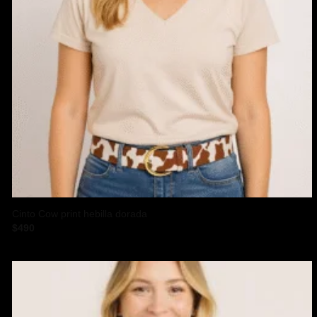
Cinto Cow print hebilla dorada
$
490