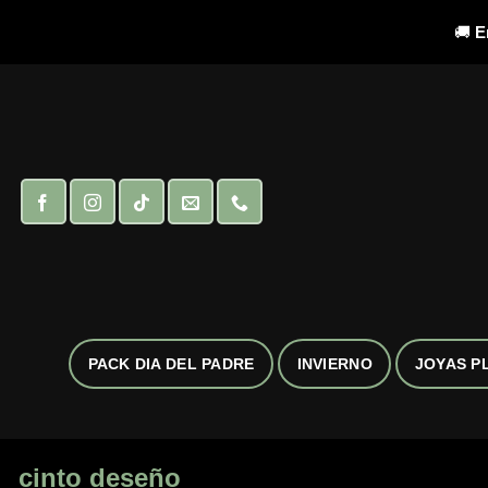
🚚
E
Saltar
al
contenido
PACK DIA DEL PADRE
INVIERNO
JOYAS P
cinto deseño