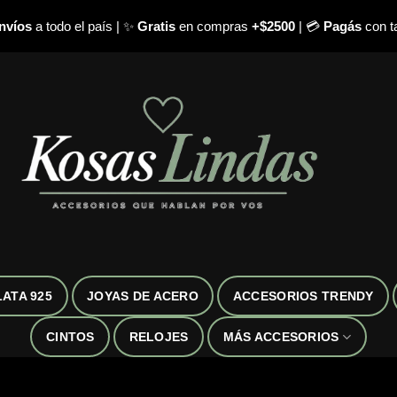
nvíos
a todo el país | ✨
Gratis
en compras
+$2500
| 💳
Pagás
con ta
LATA 925
JOYAS DE ACERO
ACCESORIOS TRENDY
CINTOS
RELOJES
MÁS ACCESORIOS