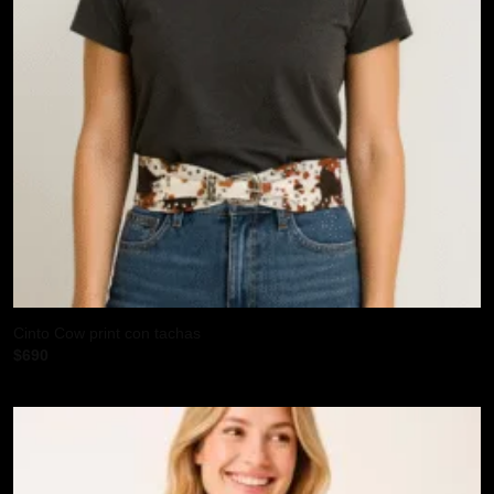
Cinto Cow print con tachas
$
690