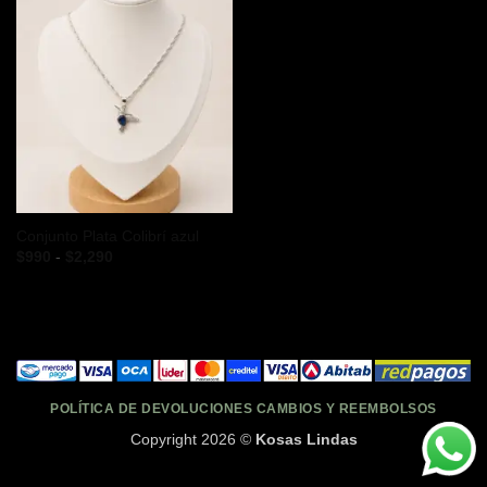
Conjunto Plata Colibrí azul
Rango
$
990
-
$
2,290
de
precios:
desde
$990
hasta
$2,290
POLÍTICA DE DEVOLUCIONES CAMBIOS Y REEMBOLSOS
Copyright 2026 ©
Kosas Lindas