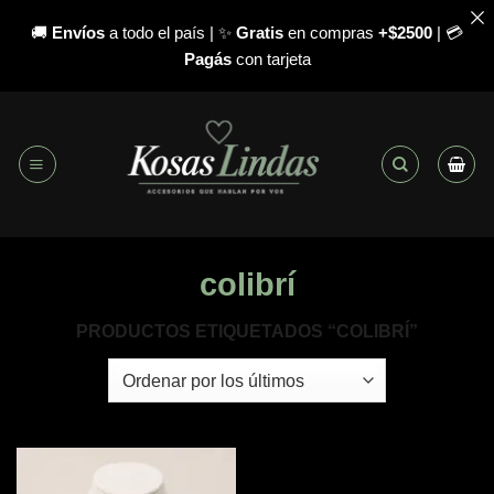
🚚
Envíos
a todo el país | ✨
Gratis
en compras
+$2500
| 💳
Pagás
con tarjeta
Saltar
al
contenido
colibrí
PRODUCTOS ETIQUETADOS “COLIBRÍ”