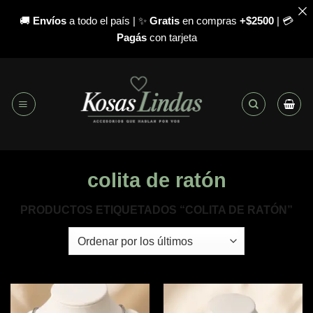
🚚
Envíos
a todo el país | ✨
Gratis
en compras
+$2500
| 💳
Pagás
con tarjeta
Saltar
al
contenido
colita de ratón
PRODUCTOS ETIQUETADOS “COLITA DE RATÓN”