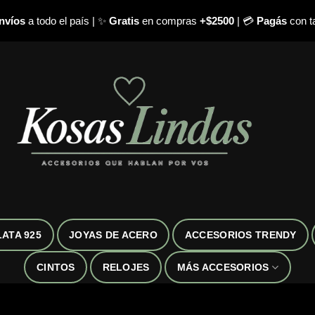
nvíos
a todo el país | ✨
Gratis
en compras
+$2500
| 💳
Pagás
con ta
LATA 925
JOYAS DE ACERO
ACCESORIOS TRENDY
CINTOS
RELOJES
MÁS ACCESORIOS