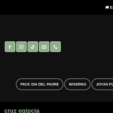
🚚
E
Saltar
al
contenido
PACK DIA DEL PADRE
INVIERNO
JOYAS P
cruz egipcia