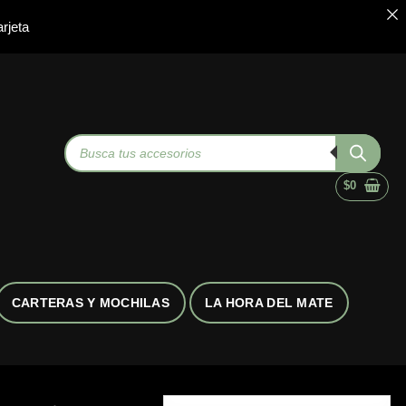
rjeta
Búsqueda
de
productos
$
0
CARTERAS Y MOCHILAS
LA HORA DEL MATE