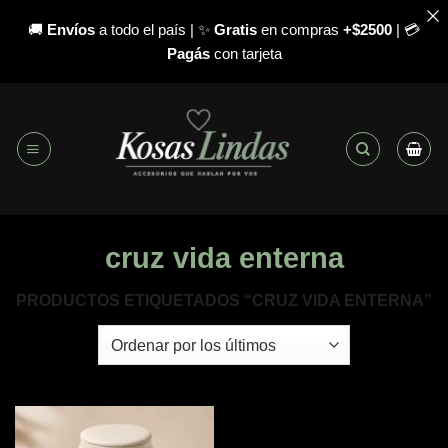
🚚
Envíos
a todo el país | ✨
Gratis
en compras
+$2500
| 💳
Pagás
con tarjeta
Saltar
al
contenido
cruz vida enterna
PRODUCTOS ETIQUETADOS “CRUZ VIDA ENTERNA”