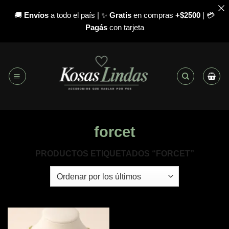
🚚
Envíos
a todo el país | ✨
Gratis
en compras
+$2500
| 💳
Pagás
con tarjeta
Saltar
al
contenido
forcet
PRODUCTOS ETIQUETADOS “FORCET”