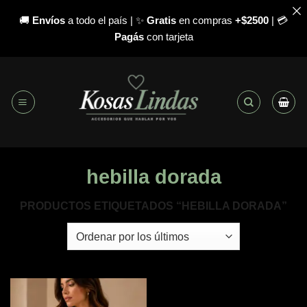
🚚
Envíos
a todo el país | ✨
Gratis
en compras
+$2500
| 💳
Pagás
con tarjeta
Saltar
al
contenido
hebilla dorada
PRODUCTOS ETIQUETADOS “HEBILLA DORADA”