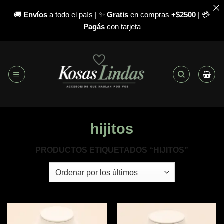
🚚
Envíos
a todo el país | ✨
Gratis
en compras
+$2500
| 💳
Pagás
con tarjeta
Saltar
al
contenido
hijitos
PRODUCTOS ETIQUETADOS “HIJITOS”