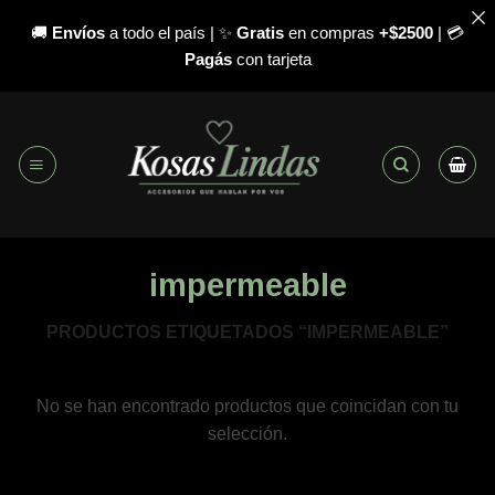
🚚
Envíos
a todo el país | ✨
Gratis
en compras
+$2500
| 💳
Pagás
con tarjeta
Saltar
al
contenido
impermeable
PRODUCTOS ETIQUETADOS “IMPERMEABLE”
No se han encontrado productos que coincidan con tu
selección.