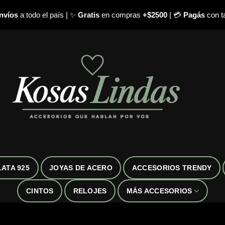
nvíos
a todo el país | ✨
Gratis
en compras
+$2500
| 💳
Pagás
con ta
LATA 925
JOYAS DE ACERO
ACCESORIOS TRENDY
CINTOS
RELOJES
MÁS ACCESORIOS