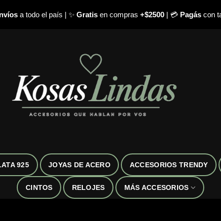
nvíos
a todo el país | ✨
Gratis
en compras
+$2500
| 💳
Pagás
con ta
LATA 925
JOYAS DE ACERO
ACCESORIOS TRENDY
CINTOS
RELOJES
MÁS ACCESORIOS