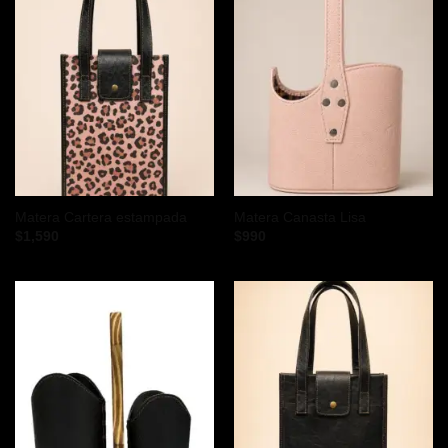
Matera Cartera estampada
Matera Canasta Lisa
$
1,590
$
990