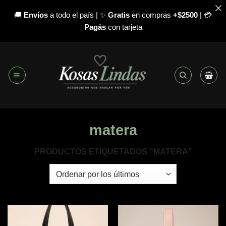
🚚
Envíos
a todo el país | ✨
Gratis
en compras
+$2500
| 💳
Pagás
con tarjeta
Saltar
al
contenido
matera
PRODUCTOS ETIQUETADOS “MATERA”