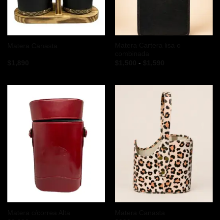
Matera Cartera lisa o
Matera Canasta
combinada
Rango
$
1,890
$
1,500
-
$
1,590
de
precios:
desde
$1,500
hasta
$1,590
Matera c/correa Alta
Matera Canasta