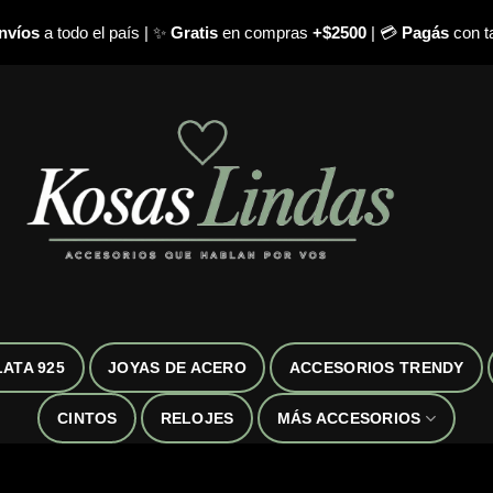
nvíos
a todo el país | ✨
Gratis
en compras
+$2500
| 💳
Pagás
con ta
LATA 925
JOYAS DE ACERO
ACCESORIOS TRENDY
CINTOS
RELOJES
MÁS ACCESORIOS