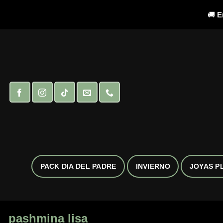
🚚
E
Saltar
al
contenido
PACK DIA DEL PADRE
INVIERNO
JOYAS P
pashmina lisa