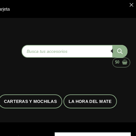
rjeta
Búsqueda
de
productos
$
0
CARTERAS Y MOCHILAS
LA HORA DEL MATE