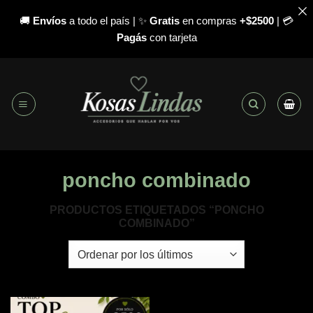
🚚
Envíos
a todo el país | ✨
Gratis
en compras
+$2500
| 💳
Pagás
con tarjeta
Saltar
al
contenido
poncho combinado
PRODUCTOS ETIQUETADOS “PONCHO
COMBINADO”