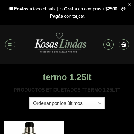
🚚
Envíos
a todo el país | ✨
Gratis
en compras
+$2500
| 💳
Pagás
con tarjeta
Saltar
al
contenido
termo 1.25lt
PRODUCTOS ETIQUETADOS “TERMO 1.25LT”