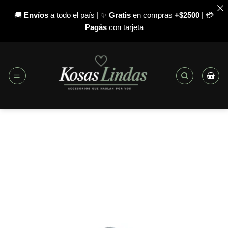
🚚
Envíos
a todo el país | ✨
Gratis
en compras
+$2500
| 💳
Pagás
con tarjeta
Saltar
al
contenido