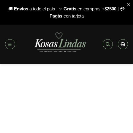
🚚
Envíos
a todo el país | ✨
Gratis
en compras
+$2500
| 💳
Pagás
con tarjeta
Saltar
al
contenido