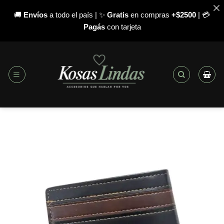
🚚
Envíos
a todo el país | ✨
Gratis
en compras
+$2500
| 💳
Pagás
con tarjeta
Saltar
al
contenido