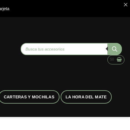
rjeta
Búsqueda
de
productos
$
0
CARTERAS Y MOCHILAS
LA HORA DEL MATE