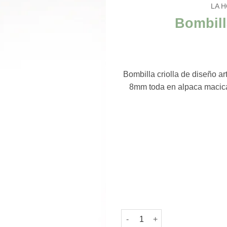
LA 
Bombill
Bombilla criolla de diseño a
8mm toda en alpaca macica. 
Bombilla Criolla alpaca c/reso