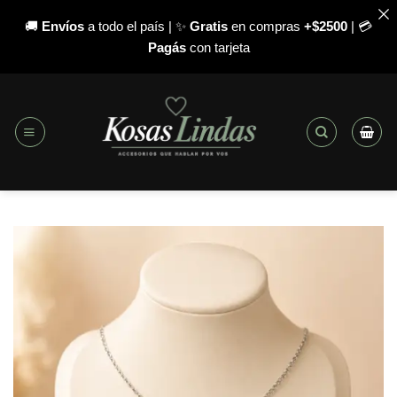
🚚
Envíos
a todo el país | ✨
Gratis
en compras
+$2500
| 💳
Pagás
con tarjeta
Saltar
al
contenido