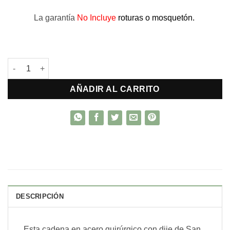
La garantía
No Incluye
roturas o mosquetón.
Cadena acero y San Benito ovalado cantidad
AÑADIR AL CARRITO
DESCRIPCIÓN
Esta cadena en acero quirúrgico con dije de San