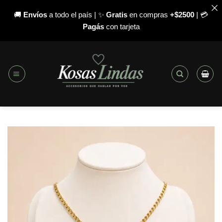
🚚
Envíos
a todo el país | ✨
Gratis
en compras
+$2500
| 💳
Pagás
con tarjeta
Saltar
al
contenido