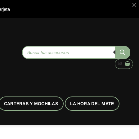
rjeta
Búsqueda
de
productos
$
0
CARTERAS Y MOCHILAS
LA HORA DEL MATE