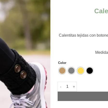
Cale
Calentitas tejidas con boton
Medidas
Color
Calentitas lana con botón can