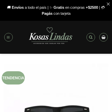
🚚
Envíos
a todo el país | ✨
Gratis
en compras
+$2500
| 💳
Pagás
con tarjeta
Saltar
al
contenido
TENDENCIA