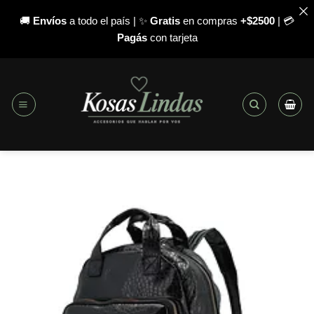
🚚
Envíos
a todo el país | ✨
Gratis
en compras
+$2500
| 💳
Pagás
con tarjeta
Saltar
al
contenido