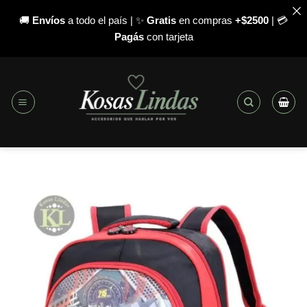
🚚
Envíos
a todo el país | ✨
Gratis
en compras
+$2500
| 💳
Pagás
con tarjeta
Saltar
al
contenido