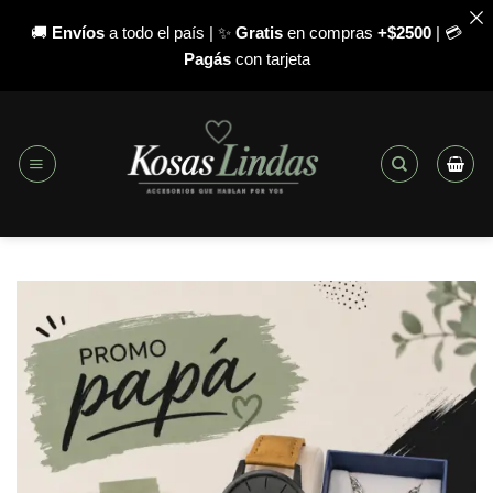
🚚
Envíos
a todo el país | ✨
Gratis
en compras
+$2500
| 💳
Pagás
con tarjeta
Saltar
al
contenido