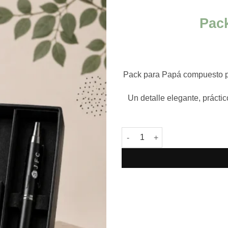
Pack
Pack para Papá compuesto po
Un detalle elegante, prácti
Pack Papá Reloj-Lapicera cant