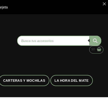
rjeta
Búsqueda
de
productos
$
0
CARTERAS Y MOCHILAS
LA HORA DEL MATE