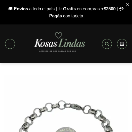
🚚
Envíos
a todo el país | ✨
Gratis
en compras
+$2500
| 💳
Pagás
con tarjeta
Saltar
al
contenido