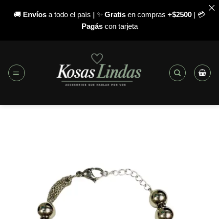
🚚
Envíos
a todo el país | ✨
Gratis
en compras
+$2500
| 💳
Pagás
con tarjeta
Saltar
al
contenido