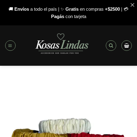
🚚
Envíos
a todo el país | ✨
Gratis
en compras
+$2500
| 💳
Pagás
con tarjeta
Saltar
al
contenido