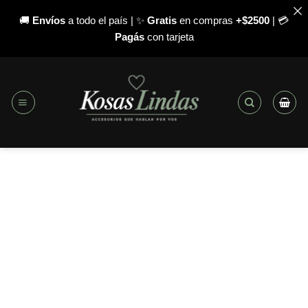
🚚
Envíos
a todo el país | ✨
Gratis
en compras
+$2500
| 💳
Pagás
con tarjeta
Saltar
al
contenido