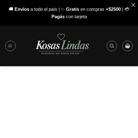
🚚
Envíos
a todo el país | ✨
Gratis
en compras
+$2500
| 💳
Pagás
con tarjeta
Saltar
al
contenido