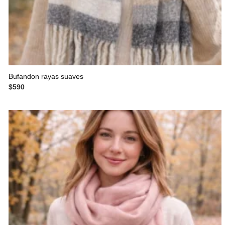
Bufandon rayas suaves
$
590