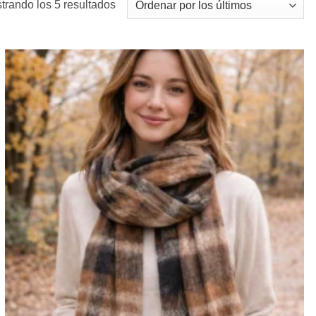
Ordenado
trando los 5 resultados
por
los
últimos