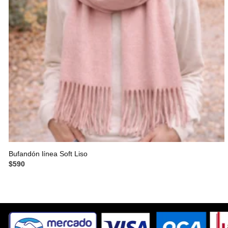
Bufandón línea Soft Liso
$
590