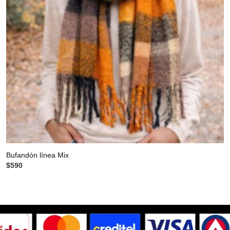
Bufandón línea Mix
$
590