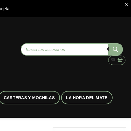
rjeta
Búsqueda
de
productos
$
0
CARTERAS Y MOCHILAS
LA HORA DEL MATE