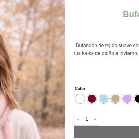
Buf
Bufandón de tejido suave con 
tus looks de otoño e invierno
Color
Bufandón línea Soft Liso cant