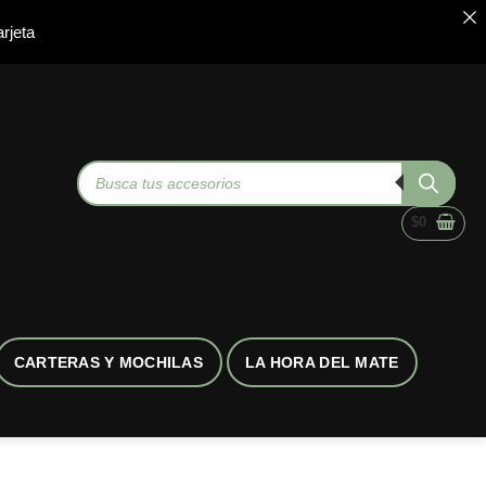
rjeta
Búsqueda
de
productos
$
0
CARTERAS Y MOCHILAS
LA HORA DEL MATE