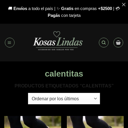
🚚
Envíos
a todo el país | ✨
Gratis
en compras
+$2500
| 💳
Pagás
con tarjeta
Saltar
al
contenido
calentitas
PRODUCTOS ETIQUETADOS “CALENTITAS”