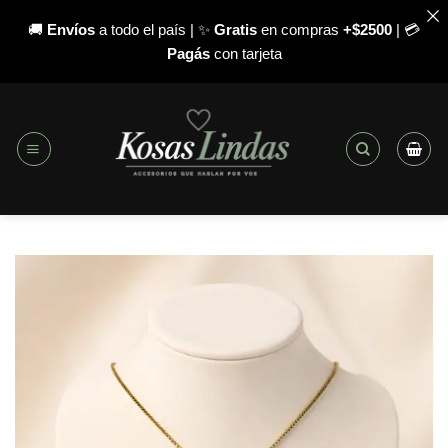
🚚
Envíos
a todo el país | ✨
Gratis
en compras
+$2500
| 💳
Pagás
con tarjeta
Saltar
al
contenido