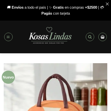
🚚
Envíos
a todo el país | ✨
Gratis
en compras
+$2500
| 💳
Pagás
con tarjeta
Saltar
al
contenido
Nuevo