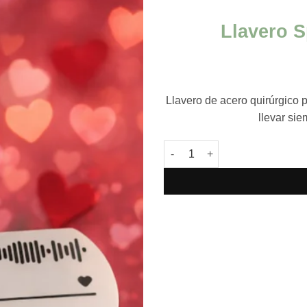
Llavero S
Llavero de acero quirúrgico 
llevar si
Llavero Spotify acero persona