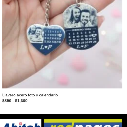
Llavero acero foto y calendario
Rango
$
890
-
$
1,600
de
precios:
desde
$890
hasta
$1,600