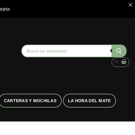
rjeta
Búsqueda
de
productos
$
0
CARTERAS Y MOCHILAS
LA HORA DEL MATE