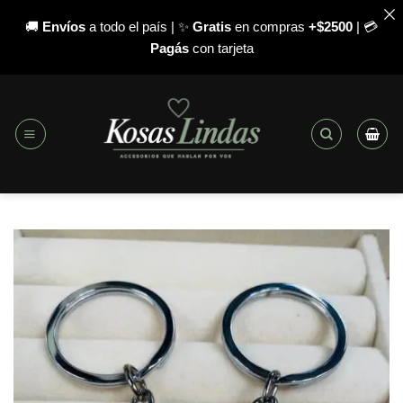
🚚
Envíos
a todo el país | ✨
Gratis
en compras
+$2500
| 💳
Pagás
con tarjeta
Saltar
al
contenido