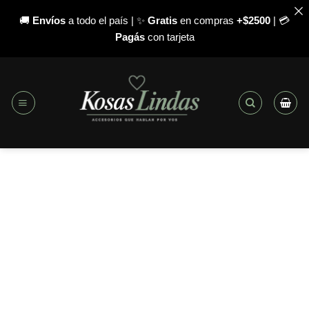
🚚
Envíos
a todo el país | ✨
Gratis
en compras
+$2500
| 💳
Pagás
con tarjeta
Saltar
al
contenido